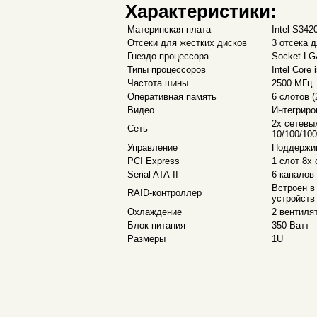
Характеристики:
Материнская плата
Intel S34
Отсеки для жестких дисков
3 отсека 
Гнездо процессора
Socket LG
Типы процессоров
Intel Core 
Частота шины
2500 МГц
Оперативная память
6 слотов 
Видео
Интегриро
2х сетевы
Сеть
10/100/10
Управление
Поддержива
PCI Express
1 слот 8х
Serial ATA-II
6 каналов
Встроен в
RAID-контроллер
устройств
Охлаждение
2 вентиля
Блок питания
350 Ватт
Размеры
1U